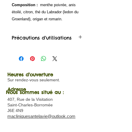
Composition :
menthe poivrée, anis
étoilé, citron, thé du Labrador (ledon du
Groenland), origan et romarin.
Précautions d'utilisations
Précautions et mises en garde:
Ne pas utiliser les huiles essentielles
non diluées. Les huiles essentielles
s’emploient diluées dans une huile
végétale sur la peau. Effectuez un
Heures d'ouverture
test de tolérance cutané dans le pli
Sur rendez-vous seulement.
du coude et attendez au moins 48
Adresse
Nous sommes situé au :
heures avant toute utilisation sur la
peau. N’utilisez pas l’huile essentielle
407, Rue de la Visitation
si vous observez une rougeur,
Saint-Charles-Borromée
J6E 4N9
irritation ou picotement.
macliniquesantelavie@outlook.com
Gardez hors de la portée des
enfants:
En cas d’ingestion accidentelle,