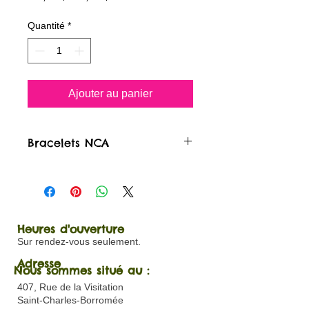
original
promotionnel
Quantité
*
Ajouter au panier
Bracelets NCA
Bijoux confectionnés à la main et
avec Amour par une Maman de
Lanaudière et sa fille. Nancy et
Charly-Ann
Heures d'ouverture
Sur rendez-vous seulement.
Adresse
Nous sommes situé au :
407, Rue de la Visitation
Saint-Charles-Borromée